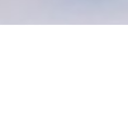
'Bij mij heeft MDT een sterke intrinsieke
motivatie aangewakkerd. Wanneer mensen
werk als leuk en belangrijk gaan zien dan is
er denk ik heel veel mogelijk.'