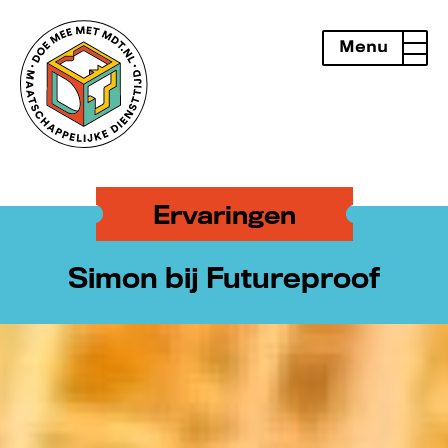
Menu
openen
Ervaringen
Simon bij Futureproof