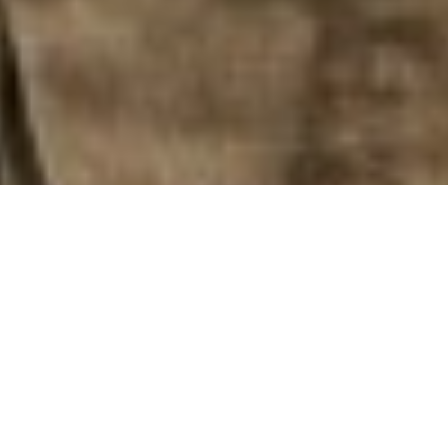
Waarom zou ik het níét doen? Ik heb toch
niets te verliezen? Met die gedachte en
aangemoedigd door haar zus, gaf Paola uit