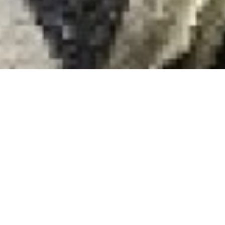
Iets doen voor een ander én ontdekken wat
je later wilt worden. Dat wilden Maria en
Amira (beiden 15) wel. MDT bleek voor hen
een leerzame manier om bij hun