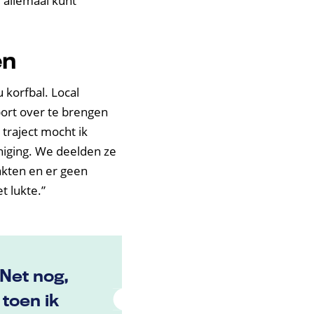
e allemaal kunt
en
 korfbal. Local
ort over te brengen
traject mocht ik
niging. We deelden ze
kten en er geen
t lukte.”
 Net nog,
toen ik