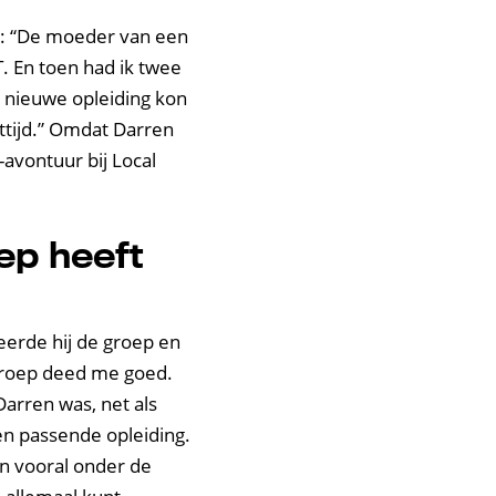
ode: “De moeder van een
. En toen had ik twee
n nieuwe opleiding kon
ttijd.” Omdat Darren
-avontuur bij Local
ep heeft
erde hij de groep en
 groep deed me goed.
arren was, net als
n passende opleiding.
n vooral onder de