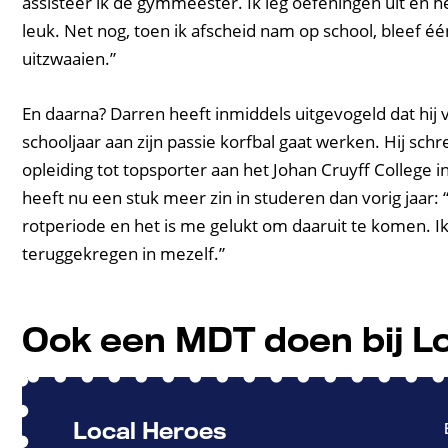
assisteer ik de gymmeester. Ik leg oefeningen uit en h
leuk. Net nog, toen ik afscheid nam op school, bleef é
uitzwaaien.”
En daarna? Darren heeft inmiddels uitgevogeld dat hij
schooljaar aan zijn passie korfbal gaat werken. Hij schr
opleiding tot topsporter aan het Johan Cruyff College
heeft nu een stuk meer zin in studeren dan vorig jaar: “
rotperiode en het is me gelukt om daaruit te komen. I
teruggekregen in mezelf.”
Ook een MDT doen bij L
Local Heroes